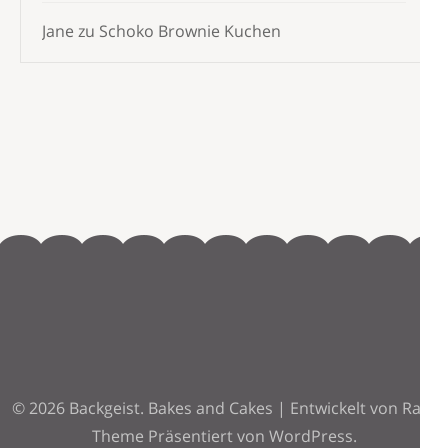
Jane
zu
Schoko Brownie Kuchen
© 2026
Backgeist
.
Bakes and Cakes | Entwickelt von
Rara
Theme
Präsentiert von
WordPress.