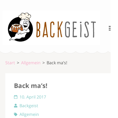
Zum
Inhalt
springen
(Enter
drücken)
Backgeist
Start
>
Allgemein
>
Back ma’s!
Back ma’s!
10. April 2017
Backgeist
Allgemein