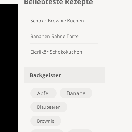
Beliebteste Rezepte
Schoko Brownie Kuchen
Bananen-Sahne Torte
Eierlikör Schokokuchen
Backgeister
Apfel
Banane
Blaubeeren
Brownie